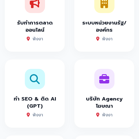
รับทำการตลาด
ระบบหน่วยงานรัฐ/
ออนไลน์
องค์กร
พังงา
พังงา
ทำ SEO & ติด AI
บริษัท Agency
(GPT)
โฆษณา
พังงา
พังงา