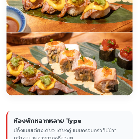
ห้องพักหลากหลาย Type
มีทั้งแบบเตียงเดี่ยว เตียงคู่ แบบครอบครัวก็มีน้าา
กว้างสบายอ่างจากุชชี่สวยๆ