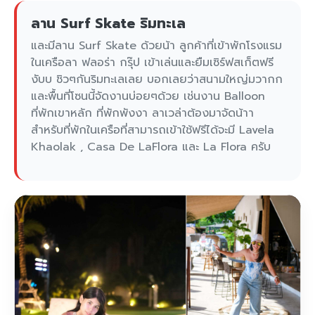
ลาน Surf Skate ริมทะเล
และมีลาน Surf Skate ด้วยน้า ลูกค้าที่เข้าพักโรงแรม
ในเครือลา ฟลอร่า กรุ๊ป เข้าเล่นและยืมเซิร์ฟสเก็ตฟรี
งับบ ชิวๆกันริมทะเลเลย บอกเลยว่าสนามใหญ่มวากก
และพื้นที่โซนนี้จัดงานบ่อยๆด้วย เช่นงาน Balloon
ที่พักเขาหลัก ที่พักพังงา ลาเวล่าต้องมาจัดน้าา
สำหรับที่พักในเครือที่สามารถเข้าใช้ฟรีได้จะมี Lavela
Khaolak , Casa De LaFlora และ La Flora ครับ