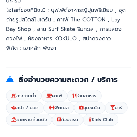
นะครับ
ไฮไลท์ของที่นี่จะมี : บุฟเฟ่ต์อาหารญี่ปุ่นพรีเมี่ยม , จุด
ถ่ายรูปสไตล์โมเดิร์น , คาเฟ่ The COTTON , Lay
Bay Shop , ลาน Surf Skate ริมทะเล , การแสดง
ควงไฟ , ห้องอาหาร KOKULO , สปาดวงดาว
พิกัด : เขาหลัก พังงา
สิ่งอำนวยความสะดวก / บริการ
สระว่ายน้ำ
คาเฟ่
ร้านอาหาร
สปา / นวด
ฟิตเนส
จุดชมวิว
บาร์
ชายหาดส่วนตัว
ที่จอดรถ
Kids Club