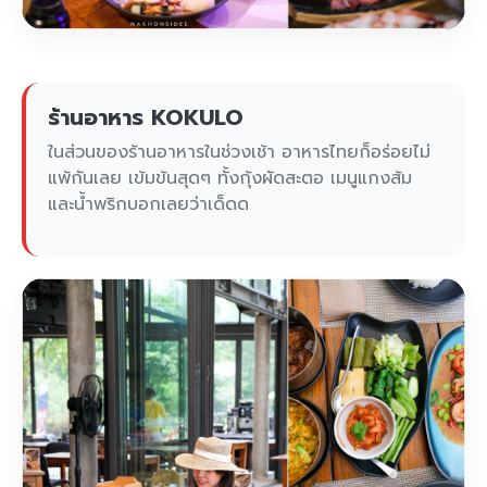
ร้านอาหาร KOKULO
ในส่วนของร้านอาหารในช่วงเช้า อาหารไทยก็อร่อยไม่
แพ้กันเลย เข้มข้นสุดๆ ทั้งกุ้งผัดสะตอ เมนูแกงส้ม
และน้ำพริกบอกเลยว่าเด็ดด