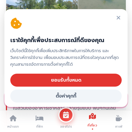
เราใช้คุกกี้เพื่อประสบการณ์ที่ดีของคุณ
เว็บไซต์นี้ใช้คุกกี้เพื่อเพิ่มประสิทธิภาพในการให้บริการ และ
วิเคราะห์การใช้งาน เพื่อมอบประสบการณ์ที่ตรงใจคุณมากที่สุด
คุณสามารถจัดการการตั้งค่าคุกกี้ได้
ยอมรับทั้งหมด
ตั้งค่าคุกกี้
อาหารเช้าดีย์
จองที่พัก / เช็คราคาโปรโมชั่น
ในส่วนของอาหารเช้าหลากหลายรูปแบบ ฟินๆกันเลย
มีข้าวต้มแห้งด้วยน้าา
ที่เที่ยว
หน้าแรก
ที่พัก
คาเฟ่
จองโปร