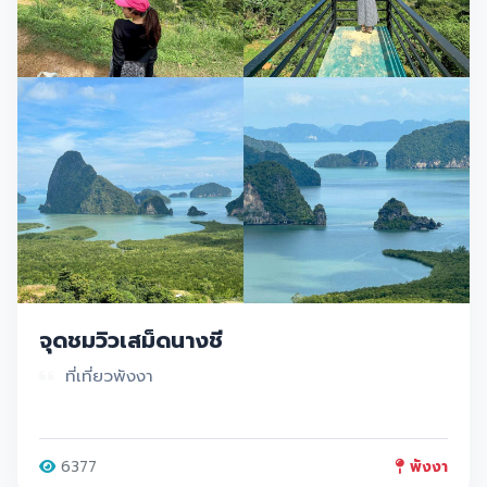
จุดชมวิวเสม็ดนางชี
ที่เที่ยวพังงา
6377
พังงา