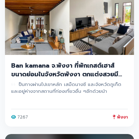
Ban kamana จ.พังงา ที่พักเกสต์เฮาส์
ขนาดย่อมในจังหวัดพังงา ตกแต่งสวยมี
สไตล์ไทย-จีน
ป็นทางผ่านไปเขาหลัก เสม็ดนางชี และจังหวัดภูเก็ต
และอยู่ห่างจากสถานที่ท่องเที่ยวอื่น ๆอีกด้วยน้า
7267
พังงา