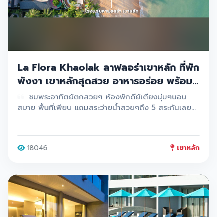
La Flora Khaolak ลาฟลอร่าเขาหลัก ที่พัก
พังงา เขาหลักสุดสวย อาหารอร่อย พร้อม
จุดเช็คอินถ่ายรูปฟินๆเพียบบ ต้องมาเช็คอิน
ชมพระอาทิตย์ตกสวยๆ ห้องพักดีย์เตียงนุ่มๆนอน
น้า
สบาย พื้นที่เพียบ แถมสระว่ายน้ำสวยๆถึง 5 สระกันเลยที
เดียว
18046
เขาหลัก