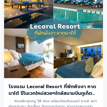
โรงแรม Lecoral Resort ที่พักพังงา หาด
นาใต้ รีโนเวทใหม่สวยๆใกล้สนามบินภูเก็ต
ต้องไปเช็คอิน
ห้องพักสุดหรู 58 ห้อง พร้อมโซนดินเนอร์ คาเฟ่ สปา
ห้องประชุม จัดเลี้ยง จัดงานแต่งงาน ห่างจากสนามบิน