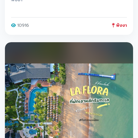
10916
พังงา