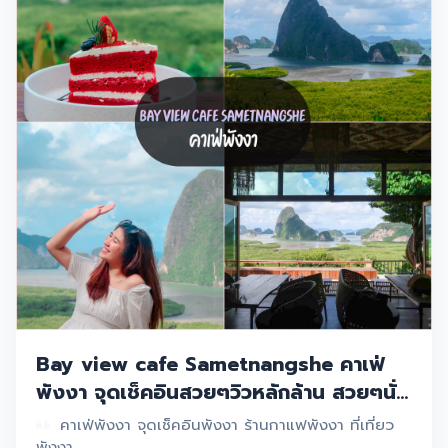
Bay view cafe Sametnangshe คาเฟ่
พังงา จุดเช็คอินสวยๆวิวหลักล้าน สวยๆนั่ง
สบายๆบรรยากาศดี
คาเฟ่พังงา จุดเช็คอินพังงา ร้านกาแฟพังงา ที่เที่ยว
พังงา