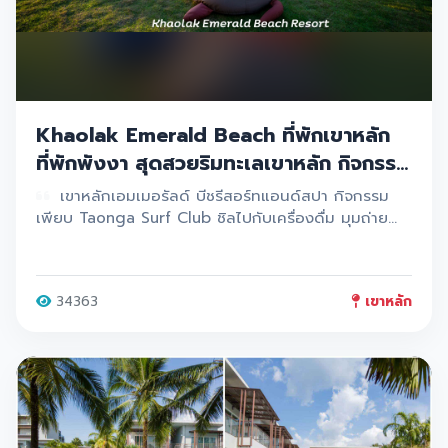
Khaolak Emerald Beach ที่พักเขาหลัก
ที่พักพังงา สุดสวยริมทะเลเขาหลัก กิจกรรม
เพียบ ห้องพักหลากหลายโซนหลายสไตล์
เขาหลักเอมเมอรัลด์ บีชรีสอร์ทแอนด์สปา กิจกรรม
เลย
เพียบ Taonga Surf Club ชิลไปกับเครื่องดื่ม มุมถ่าย
ภาพ กิจกรรมทางน้ำ และ Flow Ridding สุดมันส์
34363
เขาหลัก