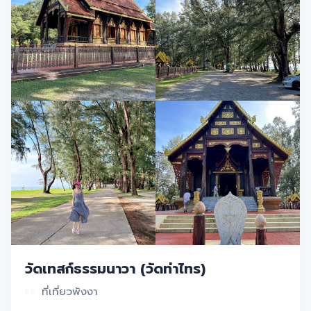
วัดเทสก์ธรรมนาวา (วัดท่าไทร)
ที่เที่ยวพังงา