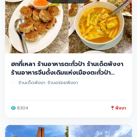
ฮกกี่เหลา ร้านอาหารตะกั่วป่า ร้านเด็ดพังงา
ร้านอาหารจีนดั้งเดิมแห่งเมืองตะกั่วป่า
แกงส้ม รสเด็ด
ร้านเด็ดพังงา ร้านอร่อยพังงา
8304
พังงา