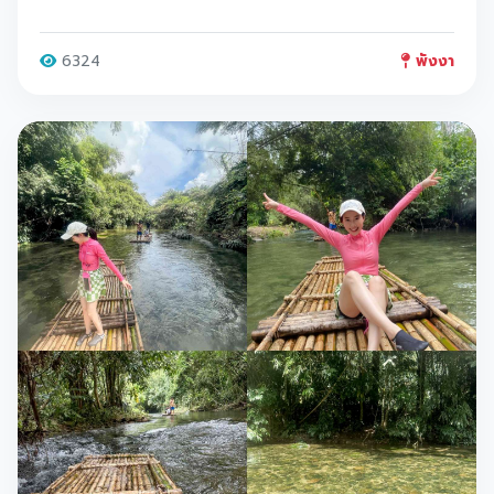
6324
พังงา