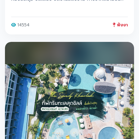
ภูเก็ต 20 นาที
14554
พังงา