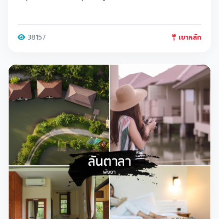
38157
เขาหลัก