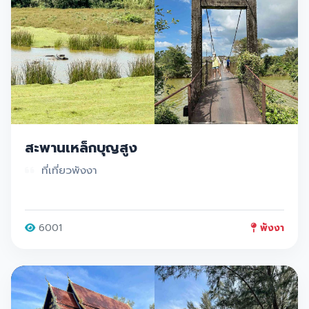
สะพานเหล็กบุญสูง
ที่เที่ยวพังงา
6001
พังงา