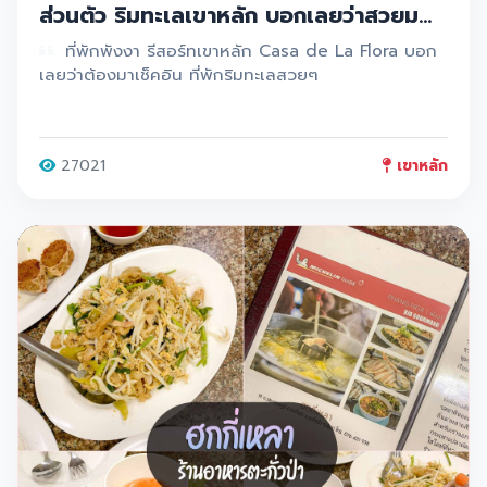
ส่วนตัว ริมทะเลเขาหลัก บอกเลยว่าสวยม
วากกก 10/10 วิวหลักล้าน อาหารอร่อย มี
ที่พักพังงา รีสอร์ทเขาหลัก Casa de La Flora บอก
พูลวิลล่า มีห้องแบบ 2 ชั้น
เลยว่าต้องมาเช็คอิน ที่พักริมทะเลสวยๆ
27021
เขาหลัก