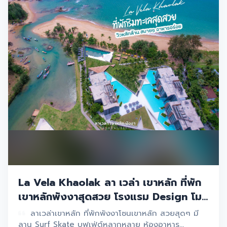
La Vela Khaolak ลา เวล่า เขาหลัก ที่พัก
เขาหลักพังงาสุดสวย โรงแรม Design โม
เดิร์นสวยๆจุดถ่ายรูปเพียบ อาหารอร่อย
ลาเวล่าเขาหลัก ที่พักพังงาโซนเขาหลัก สวยสุดๆ มี
กิจกรรมมากมาย
ลาน Surf Skate บุฟเฟ่ต์หลากหลาย ห้องอาหาร