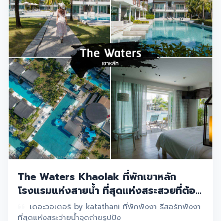
The Waters Khaolak ที่พักเขาหลัก
โรงแรมแห่งสายน้ำ ที่สุดแห่งสระสวยที่ต้อง
ห้ามพลาด พังงา
เดอะวอเตอร์ by katathani ที่พักพังงา รีสอร์ทพังงา
ที่สุดแห่งสระว่ายน้ำจุดถ่ายรูปปัง