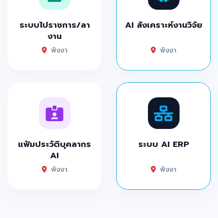
ระบบไปราชการ/ลา
AI สังเคราะห์งานวิจัย
งาน
พังงา
พังงา
แฟ้มประวัติบุคลากร
ระบบ AI ERP
AI
พังงา
พังงา