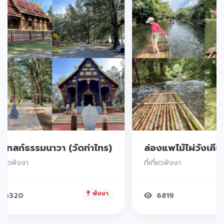
ัดเทสก์ธรรมนาวา (วัดท่าไทร)
เที่ยวพังงา
ที่เที่ยวพังงา
พังงา
6320
6819