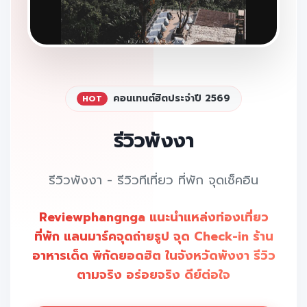
คอนเทนต์ฮิตประจำปี 2569
HOT
รีวิวพังงา
รีวิวพังงา - รีวิวทีเที่ยว ที่พัก จุดเช็คอิน
Reviewphangnga แนะนำแหล่งท่องเที่ยว
ที่พัก แลนมาร์คจุดถ่ายรูป จุด Check-in ร้าน
อาหารเด็ด พิกัดยอดฮิต ในจังหวัดพังงา รีวิว
ตามจริง อร่อยจริง ดีย์ต่อใจ