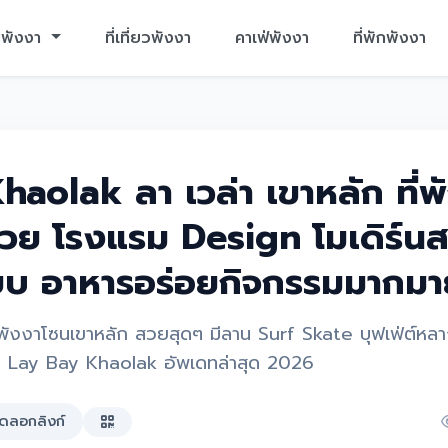
นพังงา
ที่เที่ยวพังงา
คาเฟ่พังงา
ที่พักพังงา
haolak ลา เวล่า เขาหลัก ที่พ
วย โรงแรม Design โมเดิร์น
ียบ อาหารอร่อยกิจกรรมมากม
พักพังงาโซนเขาหลัก สวยสุดๆ มีลาน Surf Skate บุฟเฟ่ต์ห
Lay Bay Khaolak อัพเดทล่าสุด 2026
ัดลอกลิงก์