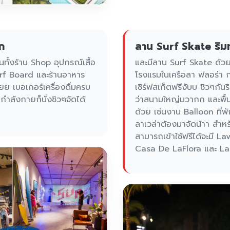
ก
ลาน Surf Skate ริม
ทั้งร้าน Shop อุปกรณ์เสื้อ
และมีลาน Surf Skate ด้วยน้
urf Board และร้านอาหาร
โรงแรมในเครือลา ฟลอร่า กรุ
ยยย เบอเกอร์เครื่องดื่มครบ
เซิร์ฟสเก็ตฟรีงับบ ชิวๆกั
ำลังกายก็นั่งชิวๆจัดได้
ว่าสนามใหญ่มวากก และพื้นท
ด้วย เช่นงาน Balloon ที่พั
ลาเวล่าต้องมาจัดน้าา สำหรับ
สามารถเข้าใช้ฟรีได้จะมี L
Casa De LaFlora และ La 