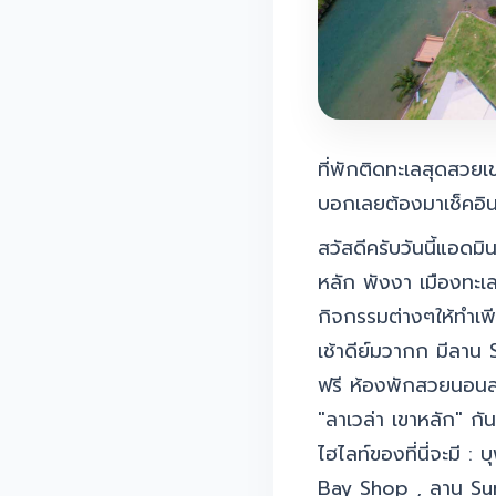
ที่พักติดทะเลสุดสวย
บอกเลยต้องมาเช็คอิ
สวัสดีครับวันนี้แอดม
หลัก พังงา เมืองทะเ
กิจกรรมต่างๆให้ทำเ
เช้าดีย์มวากก มีลาน S
ฟรี ห้องพักสวยนอนสบ
"ลาเวล่า เขาหลัก" กั
ไฮไลท์ของที่นี่จะมี :
Bay Shop , ลาน Su