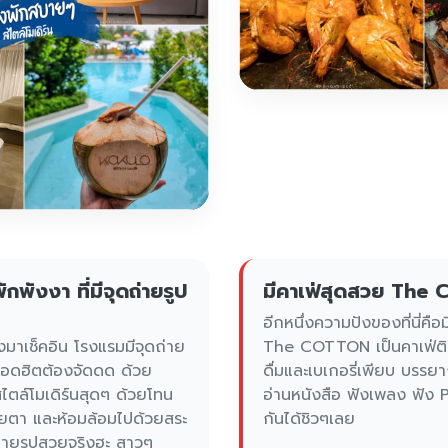
พักพังงา ที่มีจุดถ่ายรูป
มีคาเฟ่สุดสวย The 
อีกหนึ่งความปังของที่นี่คือม
งมาเช็คอิน โรงแรมมีจุดถ่าย
The COTTON เป็นคาเฟ่ติดส
ยอดฮิตต้องจัดดด ด้วย
ดื่มและเบเกอรี่เพียบ บรร
ล์โมเดิร์นสุดๆ ด้วยโทน
อ่านหนังสือ ฟังเพลง ฟัง 
ตา และห้อมล้อมไปด้วยสระ
กันได้ชิวๆเลย
ถ่ายรูปสวยจริงฮะ สาวๆ