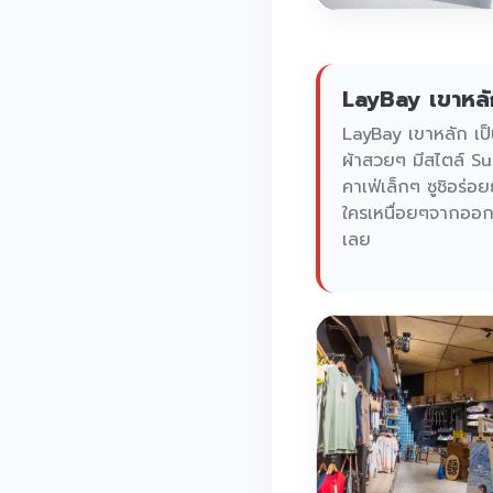
LayBay เขาหลั
LayBay เขาหลัก เป็น
ผ้าสวยๆ มีสไตล์ S
คาเฟ่เล็กๆ ซูชิอร่อ
ใครเหนื่อยๆจากออกก
เลย