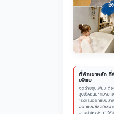
ที่พักเขาหลัก ที่
เพียบ
จุดถ่ายรูปเพียบ ต้อ
รูปเช็คอินมากมาย 
โรงแรมออกแบบมาสไต
ออกแบบสีสดใสสบาย
ว่ายน้ำใหญ่ๆ ทำให้