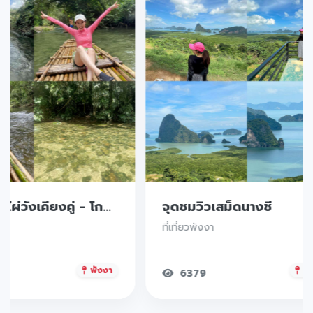
ล่องแพไม้ไผ่วังเคียงคู่ - โกมล คอร์เนอร์ Bamboo Rafting
จุดชมวิวเสม็ดนางชี
า
ที่เที่ยวพังงา
พังงา
พั
6379