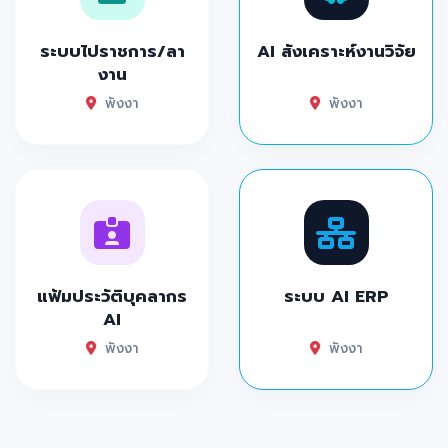
ระบบไปราชการ/ลา
AI สังเคราะห์งานวิจัย
งาน
พังงา
พังงา
แฟ้มประวัติบุคลากร
ระบบ AI ERP
AI
พังงา
พังงา