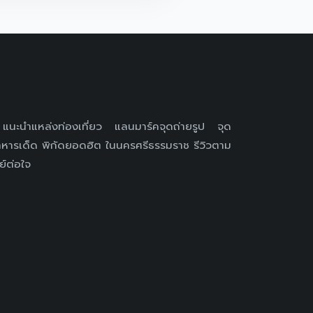
ะนำแหล่งท่องเที่ยว แลนมาร์คจุดถ่ายรูป จุด
หารเด็ด พิกัดยอดฮิต ในนครศรีธรรมราช รีวิวตาม
ย์ต่อใจ