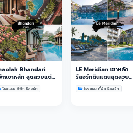
haolak Bhandari
LE Meridian เขาหลัก
่พักเขาหลัก สุดสวยแต่ง
รีสอร์ทดินแดนสุดสวย
รงไทย ใกล้หาดนางทอง
แห่งพังงา สระว่ายน้ำห้
โรงแรม ที่พัก รีสอร์ท
โรงแรม ที่พัก รีสอร์ท
ายสีดำ สไตล์สุดสวยไม่
พักดีย์เว่อ ต้องมาเช็คอิ
มือนใคร พังงา