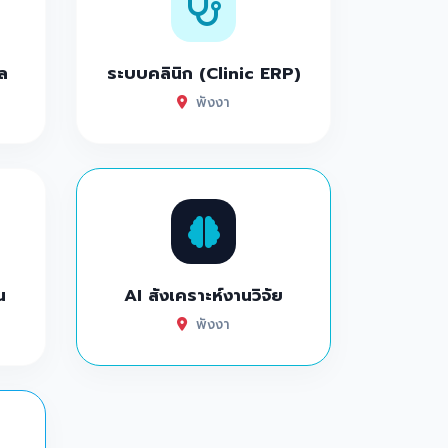
ล
ระบบคลินิก (Clinic ERP)
พังงา
น
AI สังเคราะห์งานวิจัย
พังงา