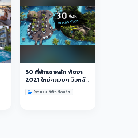
30 ที่พักเขาหลัก พังงา
2021 ใหม่ๆสวยๆ วิวหลัก
อง
ล้าน คัดมาแล้ว ธรรมชาติ
โรงแรม ที่พัก รีสอร์ท
น
ทะเล ภูเขา สวนน้ำ บอก
เลยต้องห้ามพลาด