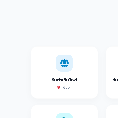
รับทำเว็บไซต์
รั
พังงา