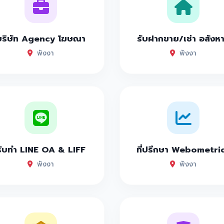
บริษัท Agency โฆษณา
รับฝากขาย/เช่า อสังห
พังงา
พังงา
รับทำ LINE OA & LIFF
ที่ปรึกษา Webometri
พังงา
พังงา