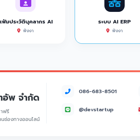
แฟ้มประวัติบุคลากร AI
ระบบ AI ERP
พังงา
พังงา
086-683-8501
์ทอัพ จำกัด
@devstartup
คาฟรี
่านช่องทางออนไลน์