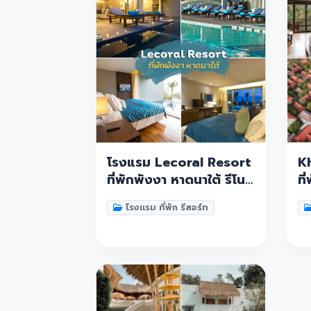
โรงแรม Lecoral Resort
K
ที่พักพังงา หาดนาใต้ รีโน
ที
เวทใหม่สวยๆใกล้สนามบิน
ท
โรงแรม ที่พัก รีสอร์ท
ภูเก็ต ต้องไปเช็คอิน
ทร
เห