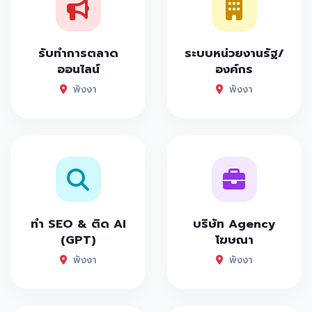
รับทำการตลาด
ระบบหน่วยงานรัฐ/
ออนไลน์
องค์กร
พังงา
พังงา
ทำ SEO & ติด AI
บริษัท Agency
(GPT)
โฆษณา
พังงา
พังงา