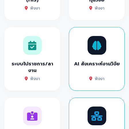
พังงา
พังงา
ระบบไปราชการ/ลา
AI สังเคราะห์งานวิจัย
งาน
พังงา
พังงา