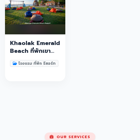
Khaolak Emerald
Beach ที่พักเขา
หลัก ที่พักพังงา สุด
โรงแรม ที่พัก รีสอร์ท
สวยริมทะเลเขาหลัก
กิจกรรมเพียบ ห้อง
พักหลากหลายโซน
หลายสไตล์เลย
OUR SERVICES