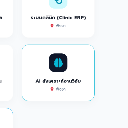
ล
ระบบคลินิก (Clinic ERP)
พังงา
น
AI สังเคราะห์งานวิจัย
พังงา