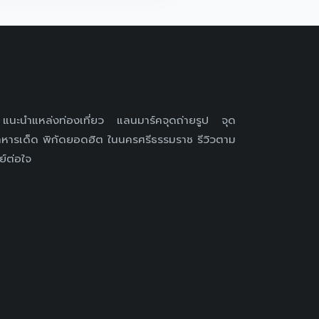
ะนำแหล่งท่องเที่ยว แลนมาร์คจุดถ่ายรูป จุด
หารเด็ด พิกัดยอดฮิต ในนครศรีธรรมราช รีวิวตาม
ย์ต่อใจ