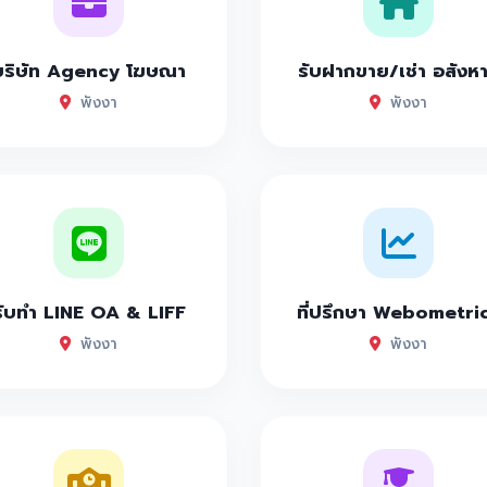
บริษัท Agency โฆษณา
รับฝากขาย/เช่า อสังห
พังงา
พังงา
รับทำ LINE OA & LIFF
ที่ปรึกษา Webometri
พังงา
พังงา