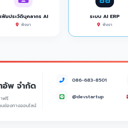
แฟ้มประวัติบุคลากร AI
ระบบ AI ERP
พังงา
พังงา
086-683-8501
์ทอัพ จำกัด
@devstartup
คาฟรี
่านช่องทางออนไลน์