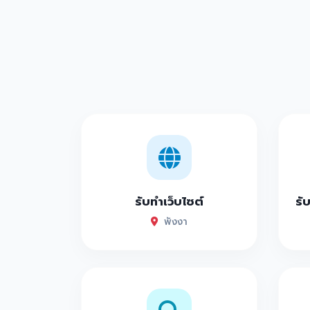
รับทำเว็บไซต์
รั
พังงา