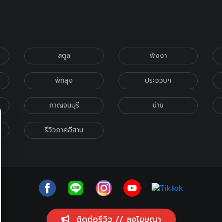
สตูล
พังงา
พัทลุง
ประจวบฯ
กาญจนบุรี
น่าน
รีวิวภาคอีสาน
ติดต่อรีวิว // ลงโฆษณา