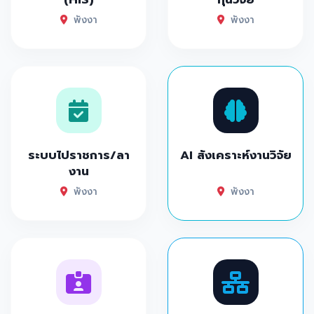
พังงา
พังงา
ระบบไปราชการ/ลา
AI สังเคราะห์งานวิจัย
งาน
พังงา
พังงา