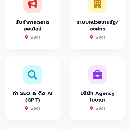
รับทำการตลาด
ระบบหน่วยงานรัฐ/
ออนไลน์
องค์กร
พังงา
พังงา
ทำ SEO & ติด AI
บริษัท Agency
(GPT)
โฆษณา
พังงา
พังงา