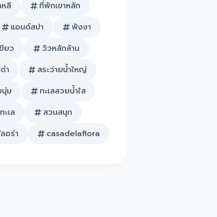
าหลี
ที่พักเขาหลัก
แอนด์สปา
พังงา
ขียว
วิวหลักล้าน
ีดำ
สระว่ายน้ำใหญ่
นุ่ม
ทะเลสวยน้ำใส
วทะเล
สวนสนุก
ลอร่า
casadelaflora