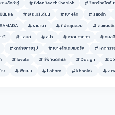
เขาหลักลำรู่
EdenBeachKhaolak
รีสอร์ทสไตล์บ
มินิมอล
เลอเมริเดียน
เขาหลัก
รีสอร์ท
RAMADA
รามาด้า
ที่พักสุดสวย
ดินแดนสีเ
ดารี
แอนด์
สปา
หาดนางทอง
ทะเลส
ตาข่ายถ่ายรูป
เขาหลักเอมเมอรัล
หาดทราย
ก
lavela
ที่พักติดทะเล
Design
วิ
ว้าง
ฟิตเนส
Laflora
khaolak
ลาฟ