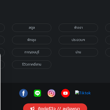
สตูล
พังงา
พัทลุง
ประจวบฯ
กาญจนบุรี
น่าน
รีวิวภาคอีสาน
ติดต่อรีวิว // ลงโฆษณา