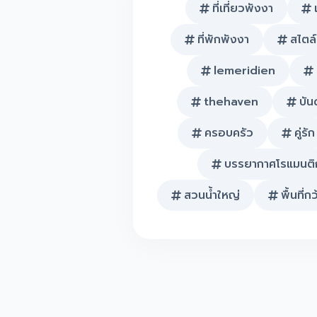
ที่เที่ยวพังงา
ที่พักพังงา
สไตล์
lemeridien
thehaven
บัน
ครอบครัว
คู่รัก
บรรยากาศโรแมนติ
สวนน้ำใหญ่
พื้นที่ก